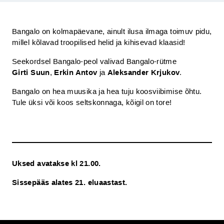
Bangalo on kolmapäevane, ainult ilusa ilmaga toimuv pidu,
millel kõlavad troopilised helid ja kihisevad klaasid!
Seekordsel Bangalo-peol valivad Bangalo-rütme
Girti Suun
,
Erkin Antov
ja
Aleksander Krjukov
.
Bangalo on hea muusika ja hea tuju koosviibimise õhtu.
Tule üksi või koos seltskonnaga, kõigil on tore!
Uksed avatakse kl 21.00.
Sissepääs alates 21. eluaastast.