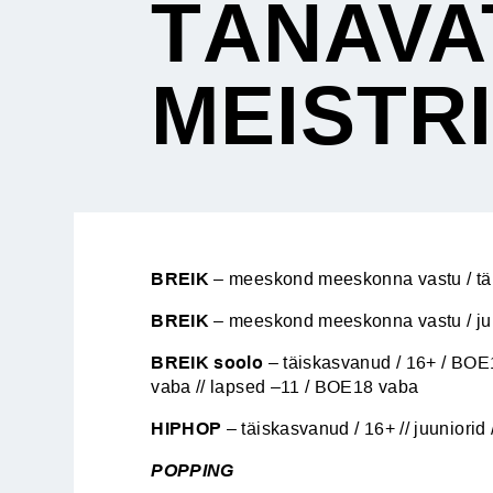
TÄNAVA
MEISTR
BREIK
– meeskond meeskonna vastu / tä
BREIK
– meeskond meeskonna vastu / ju
BREIK soolo
– täiskasvanud / 16+ / BOE
vaba // lapsed –11 / BOE18 vaba
HIPHOP
– täiskasvanud / 16+ // juuniorid 
POPPING