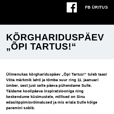
FB ÜRITUS
KÕRGHARIDUSPÄEV
„ÕPI TARTUS!“
Ülimenukas kõrghariduspäev „Õpi Tartus!“ tuleb taas!
Võta märkmik lahti ja tõmba suur ring 11. jaanuari
ümber, sest just selle päeva pühendame Sulle.
Täidame koolipäeva inspiratsiooniga ning
keskendume küsimustele, millised on Sinu
edasiõppimisvõimalused ja mis eriala Sulle kõige
paremini sobib.