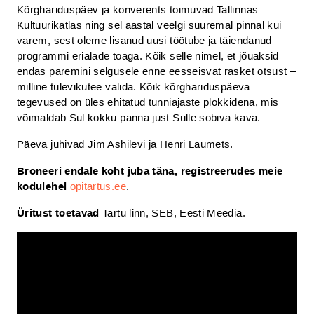
Kõrghariduspäev ja konverents toimuvad Tallinnas
Kultuurikatlas ning sel aastal veelgi suuremal pinnal kui
varem, sest oleme lisanud uusi töötube ja täiendanud
programmi erialade toaga. Kõik selle nimel, et jõuaksid
endas paremini selgusele enne eesseisvat rasket otsust –
milline tulevikutee valida. Kõik kõrghariduspäeva
tegevused on üles ehitatud tunniajaste plokkidena, mis
võimaldab Sul kokku panna just Sulle sobiva kava.
Päeva juhivad Jim Ashilevi ja Henri Laumets.
Broneeri endale koht juba täna, registreerudes meie
kodulehel
opitartus.ee
.
Üritust toetavad
Tartu linn, SEB, Eesti Meedia.