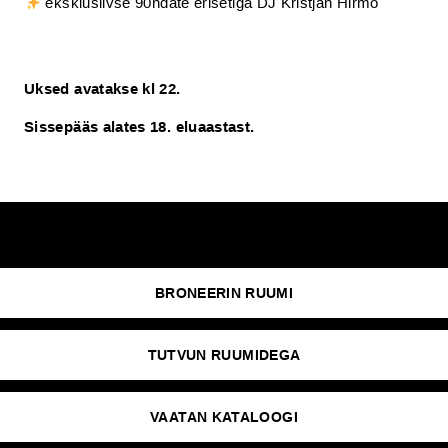
eksklusiivse 90ndate erisetiga DJ Kristjan Hirmo
Uksed avatakse kl 22.
Sissepääs alates 18. eluaastast.
BRONEERIN RUUMI
TUTVUN RUUMIDEGA
VAATAN KATALOOGI