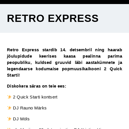
RETRO EXPRESS
Retro Express stardib 14. detsembril ning haarab
jõulupidude keerises kaasa pealinna parima
peopubliku, kuldsed gruuvid läbi aastakümnete ja
legendaarse kodumaise popmuusikaikooni 2 Quick
Starti!
Diskokera säras on teie ees:
2 Quick Starti kontsert
DJ Rauno Märks
DJ Möls